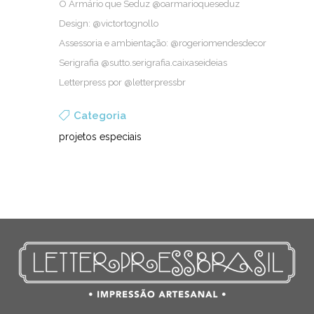
O Armá­rio que Seduz @oarmarioqueseduz
Design: @victortognollo
Asses­so­ria e ambi­en­ta­ção: @rogeriomendesdecor
Seri­gra­fia @sutto.serigrafia.caixaseideias
Let­ter­press por @letterpressbr
Categoria
projetos especiais