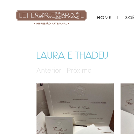
HOME
SO
LAURA E THADEU
Anterior
Próximo