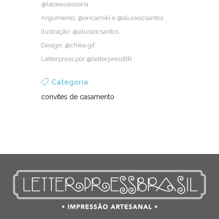
@laceassessoria
Argu­men­to: @ericamiki e @aluisiocsantos
Ilus­tra­ção: @aluisiocsantos
Design: @chika.gif
Let­ter­press por @letterpressBR
Categoria
convites de casamento