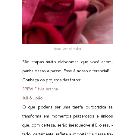
fotos: Dani­el Malva
São eta­pas mui­to ela­bo­ra­das, que você acom­
pa­nha pas­so a pas­so. Esse é nos­so diferencial!
Conhe­ça os pro­je­tos das fotos:
SPFW Flá­via Aranha
Juli & João
O que pode­ria ser uma tare­fa buro­crá­ti­ca se
trans­for­ma em momen­tos pra­ze­ro­sos e úni­cos
que, com cer­te­za, serão ines­que­cí­veis! E o resul­
ta­do, cer­ta­men­te, refle­te a impor­tân­cia des­se tra­