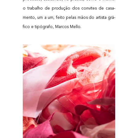
o tra­ba­lho de pro­du­ção dos con­vi­tes de casa­
men­to, um a um, fei­to pelas mãos do artis­ta grá­
fi­co e tipó­gra­fo, Mar­cos Mello.