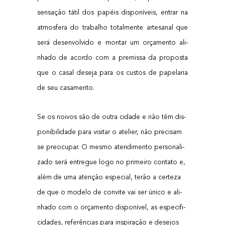
sen­sa­ção tátil dos papéis dis­po­ní­veis, entrar na
atmos­fe­ra do tra­ba­lho total­men­te arte­sa­nal que
será desen­vol­vi­do e mon­tar um orça­men­to ali­
nha­do de acor­do com a pre­mis­sa da pro­pos­ta
que o casal dese­ja para os cus­tos de pape­la­ria
de seu casamento.
Se os noi­vos são de outra cida­de e não têm dis­
po­ni­bi­li­da­de para visi­tar o ate­li­er, não pre­ci­sam
se pre­o­cu­par. O mes­mo aten­di­men­to per­so­na­li­
za­do será entre­gue logo no pri­mei­ro con­ta­to e,
além de uma aten­ção espe­ci­al, terão a cer­te­za
de que o mode­lo de con­vi­te vai ser úni­co e ali­
nha­do com o orça­men­to dis­po­ní­vel, as espe­ci­fi­
ci­da­des, refe­rên­ci­as para ins­pi­ra­ção e dese­jos