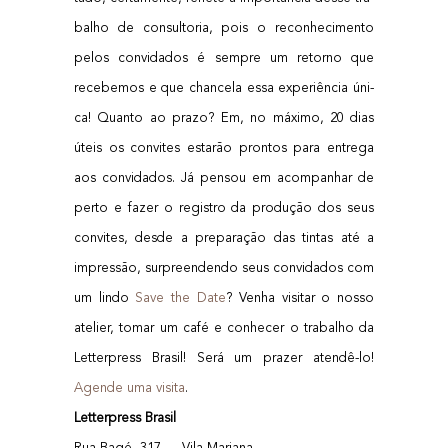
ba­lho de con­sul­to­ria, pois o reco­nhe­ci­men­to
pelos con­vi­da­dos é sem­pre um retor­no que
rece­be­mos e que chan­ce­la essa expe­ri­ên­cia úni­
ca! Quan­to ao pra­zo? Em, no máxi­mo, 20 dias
úteis os con­vi­tes esta­rão pron­tos para entre­ga
aos con­vi­da­dos.
Já pen­sou em acom­pa­nhar de
per­to e fazer o regis­tro da pro­du­ção dos seus
con­vi­tes, des­de a pre­pa­ra­ção das tin­tas até a
impres­são, sur­pre­en­den­do seus con­vi­da­dos com
um lin­do
Save the Date
? Venha visi­tar o nos­so
ate­li­er, tomar um café e conhe­cer o tra­ba­lho da
Let­ter­press Bra­sil! Será um pra­zer aten­dê-lo!
Agen­de uma visi­ta
.
Let­ter­press Brasil