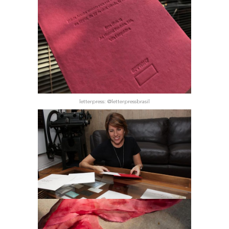
let­ter­press: @letterpressbrasil