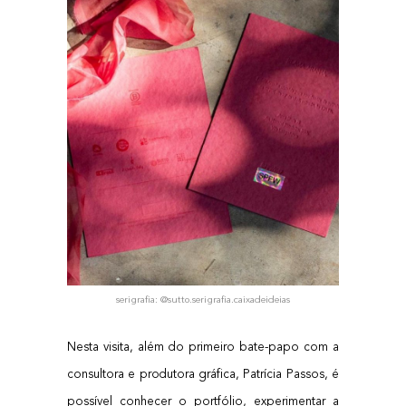
seri­gra­fia: @sutto.serigrafia.caixadeideias
Nes­ta visi­ta, além do pri­mei­ro bate-papo com a
con­sul­to­ra e pro­du­to­ra grá­fi­ca, Patrí­cia Pas­sos, é
pos­sí­vel conhe­cer o port­fó­lio, expe­ri­men­tar a