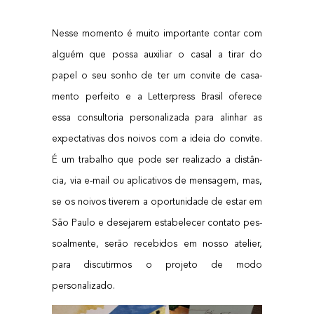
Nes­se momen­to é mui­to impor­tan­te con­tar com
alguém que pos­sa auxi­li­ar o casal a tirar do
papel o seu sonho de ter um con­vi­te de casa­
men­to per­fei­to e a Let­ter­press Bra­sil ofe­re­ce
essa con­sul­to­ria per­so­na­li­za­da para ali­nhar as
expec­ta­ti­vas dos noi­vos com a ideia do con­vi­te.
É um tra­ba­lho que pode ser rea­li­za­do a dis­tân­
cia, via e‑mail ou apli­ca­ti­vos de men­sa­gem, mas,
se os noi­vos tive­rem a opor­tu­ni­da­de de estar em
São Pau­lo e dese­ja­rem esta­be­le­cer con­ta­to pes­
so­al­men­te, serão rece­bi­dos em nos­so ate­li­er,
para dis­cu­tir­mos o pro­je­to de modo
personalizado.