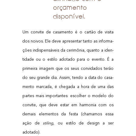
orçamento
disponível.
Um con­vi­te de casa­men­to é o car­tão de visi­ta
dos noi­vos. Ele deve apre­sen­tar tan­to as infor­ma­
ções indis­pen­sá­veis da cerimô­nia, quan­to a iden­
ti­da­de ou o esti­lo ado­ta­do para o even­to. É a
pri­mei­ra ima­gem que os seus con­vi­da­dos terão
do seu gran­de dia.
Assim, ten­do a data do casa­
men­to mar­ca­da, é che­ga­da a hora de uma das
par­tes mais impor­tan­tes: esco­lher o mode­lo do
con­vi­te, que deve estar em har­mo­nia com os
demais ele­men­tos da fes­ta (cha­ma­mos essa
ação de
sti­ling
, ou esti­lo de design a ser
adotado).