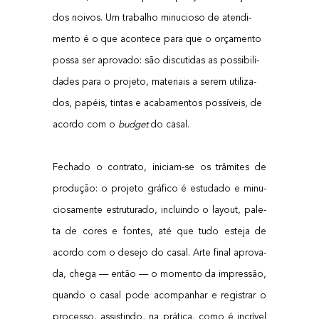
dos noi­vos. Um tra­ba­lho minu­ci­o­so de aten­di­
men­to é o que acon­te­ce para que o orça­men­to
pos­sa ser apro­va­do: são dis­cu­ti­das as pos­si­bi­li­
da­des para o pro­je­to, mate­ri­ais a serem uti­li­za­
dos, papéis, tin­tas e aca­ba­men­tos pos­sí­veis, de
acor­do com o
bud­get
do casal.
Fecha­do o con­tra­to, ini­ci­am-se os trâ­mi­tes de
pro­du­ção: o pro­je­to grá­fi­co é estu­da­do e minu­
ci­o­sa­men­te estru­tu­ra­do, incluin­do o layout, pale­
ta de cores e fon­tes, até que tudo este­ja de
acor­do com o dese­jo do casal. Arte final apro­va­
da, che­ga — então — o momen­to da impres­são,
quan­do o casal pode acom­pa­nhar e regis­trar o
pro­ces­so, assis­tin­do, na prá­ti­ca, como é incrí­vel